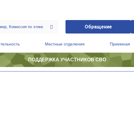
Обращение
тельность
Местные отделения
Приемная
ПОДДЕРЖКА УЧАСТНИКОВ СВО
ственной приемной Председателя Партии
Президиум регионального политического совета