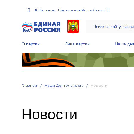
Кабардино-Балкарская Республика
О партии
Лица партии
Наша дея
Местные общественные приемные Партии
Руководитель Региональной обще
Народная программа «Единой России»
Главная
Наша Деятельность
Новости
Новости