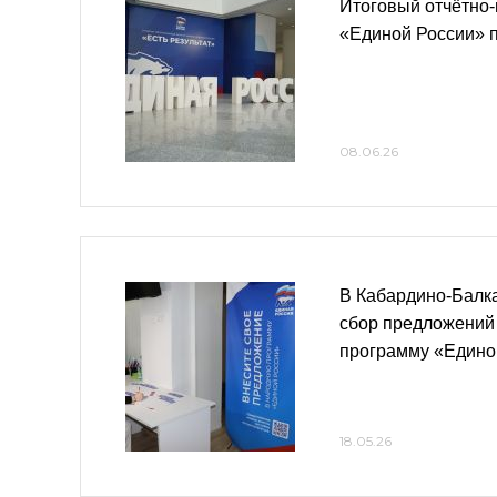
Итоговый отчётно
«Единой России» 
08.06.26
В Кабардино-Балк
сбор предложений
программу «Едино
18.05.26