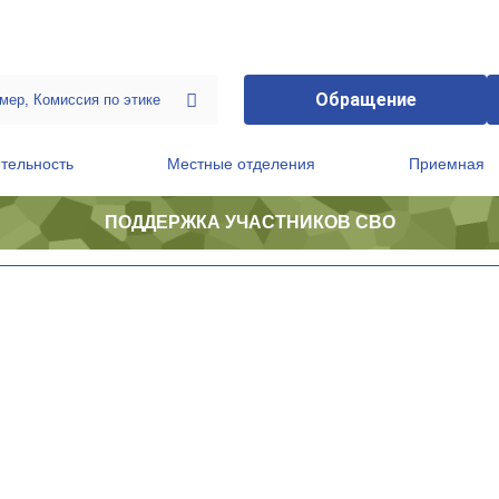
Обращение
тельность
Местные отделения
Приемная
ПОДДЕРЖКА УЧАСТНИКОВ СВО
ственной приемной Председателя Партии
Президиум регионального политического совета