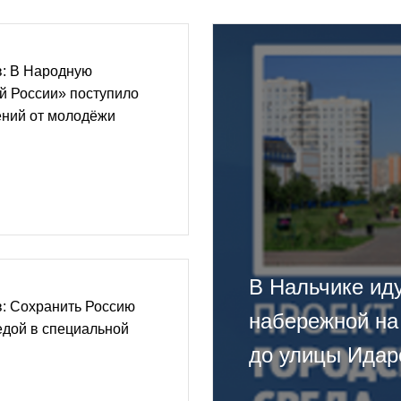
: В Народную
й России» поступило
ений от молодёжи
В Нальчике иду
: Сохранить Россию
набережной на
едой в специальной
до улицы Идар