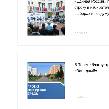
«Единая Россия» 
строку в избирате
выборах в Госдум
05.08.26
В Тереке благоуст
«Западный»
05.08.26