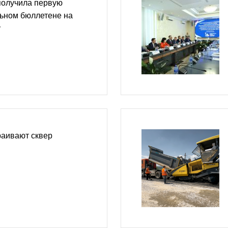
получила первую
льном бюллетене на
у
раивают сквер