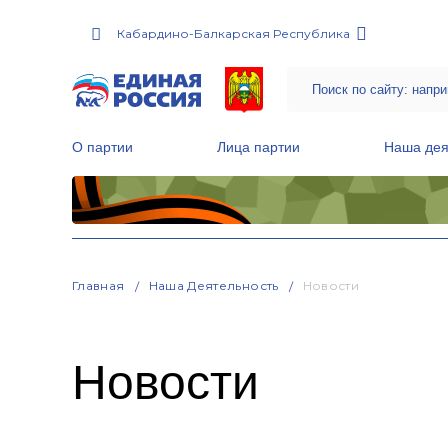
Кабардино-Балкарская Республика
О партии
Лица партии
Наша дея
Местные общественные приемные Партии
Руководитель Региональной обще
Народная программа «Единой России»
Главная
Наша Деятельность
Новости
Новости